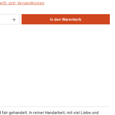
MwSt. zzgl. Versandkosten
Anzahl: Gib den gewünschten Wert ein oder 
In den Warenkorb
fair gehandelt. In reiner Handarbeit, mit viel Liebe und