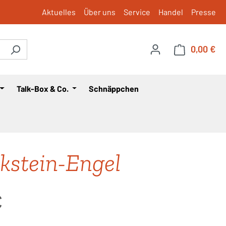
Aktuelles
Über uns
Service
Handel
Presse
0,00 €
War
Talk-Box & Co.
Schnäppchen
kstein-Engel
is:
€