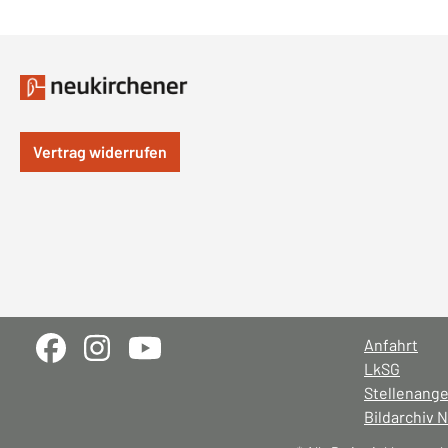
Vertrag widerrufen
Anfahrt
LkSG
Stellenang
Bildarchiv 