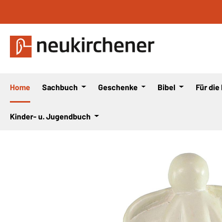
 Hauptinhalt springen
Zur Suche springen
Zur Hauptnavigation springen
Home
Sachbuch
Geschenke
Bibel
Für die
Kinder- u. Jugendbuch
Bildergalerie überspringen