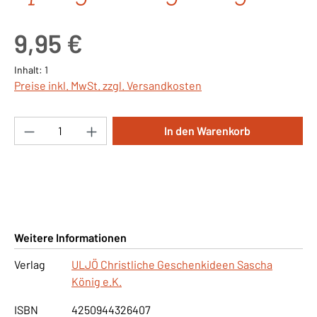
Regulärer Preis:
9,95 €
Inhalt:
1
Preise inkl. MwSt. zzgl. Versandkosten
Produkt Anzahl: Gib den gewünschten Wert ei
In den Warenkorb
Weitere Informationen
Verlag
ULJÖ Christliche Geschenkideen Sascha
König e.K.
ISBN
4250944326407