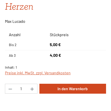
Herzen
Max Lucado
Anzahl
Stückpreis
5,00 €
Bis
2
4,00 €
Ab
3
Inhalt:
1
Preise inkl. MwSt. zzgl. Versandkosten
Produkt Anzahl: Gib den gewünschten Wert ei
In den Warenkorb