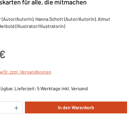
skarten für alle, die mitmachen
r (Autor/Autorin), Hanna Schott (Autor/Autorin), Almut
rbold (Illustrator/Illustratorin)
is:
 €
MwSt. zzgl. Versandkosten
ügbar, Lieferzeit: 5 Werktage inkl. Versand
Anzahl: Gib den gewünschten Wert ein oder 
In den Warenkorb