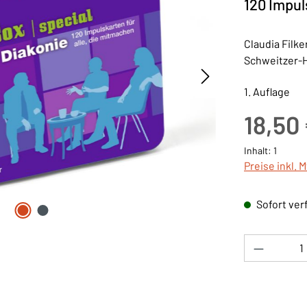
120 Impul
Claudia Filke
Schweitzer-He
1. Auflage
Regulärer Pre
18,50
Inhalt:
1
Preise inkl. 
Sofort verf
Produkt 