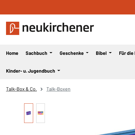
 Hauptinhalt springen
Zur Suche springen
Zur Hauptnavigation springen
Home
Sachbuch
Geschenke
Bibel
Für die
Kinder- u. Jugendbuch
Talk-Box & Co.
Talk-Boxen
Bildergalerie überspringen