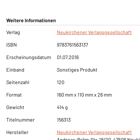
Weitere Informationen
Verlag
Neukirchener Verlagsgesellschaft
ISBN
9783761563137
Erscheinungsdatum
01.07.2016
Einband
Sonstiges Produkt
Seitenzahl
120
Format
160 mm x 110 mm x 26 mm
Gewicht
414 g
Titelnummer
156313
Hersteller
Neukirchener Verlagsgesellschaft
Andreas-Bräm-Str. 18/20, 47506 Neuk