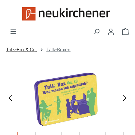
Zum Hauptinhalt springen
War
Talk-Box & Co.
Talk-Boxen
Bildergalerie überspringen