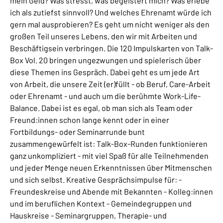
mein Geld? Was stresst, was begeistert mich? Was erlebe
ich als zutiefst sinnvoll? Und welches Ehrenamt würde ich
gern mal ausprobieren? Es geht um nicht weniger als den
großen Teil unseres Lebens, den wir mit Arbeiten und
Beschäftigsein verbringen. Die 120 Impulskarten von Talk-
Box Vol. 20 bringen ungezwungen und spielerisch über
diese Themen ins Gespräch. Dabei geht es um jede Art
von Arbeit, die unsere Zeit (er)füllt - ob Beruf, Care-Arbeit
oder Ehrenamt - und auch um die berühmte Work-Life-
Balance. Dabei ist es egal, ob man sich als Team oder
Freund:innen schon lange kennt oder in einer
Fortbildungs- oder Seminarrunde bunt
zusammengewürfelt ist: Talk-Box-Runden funktionieren
ganz unkompliziert - mit viel Spaß für alle Teilnehmenden
und jeder Menge neuen Erkenntnissen über Mitmenschen
und sich selbst. Kreative Gesprächsimpulse für: -
Freundeskreise und Abende mit Bekannten - Kolleg:innen
und im beruflichen Kontext - Gemeindegruppen und
Hauskreise - Seminargruppen, Therapie- und