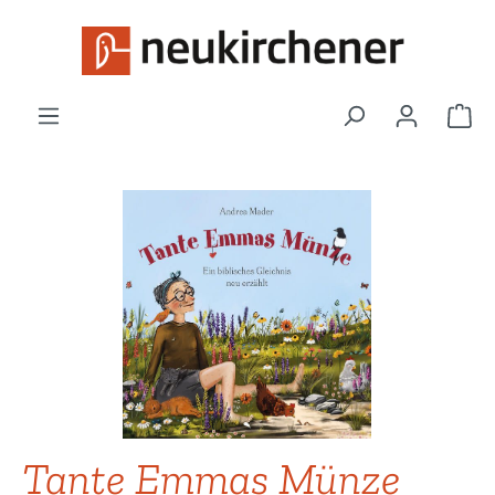
Zum Hauptinhalt springen
War
Bildergalerie überspringen
Tante Emmas Münze