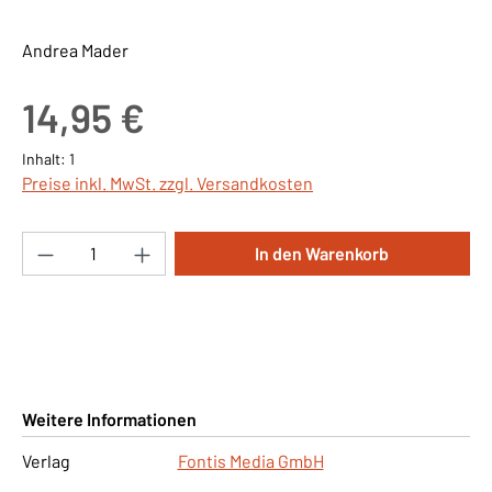
Andrea Mader
Regulärer Preis:
14,95 €
Inhalt:
1
Preise inkl. MwSt. zzgl. Versandkosten
Produkt Anzahl: Gib den gewünschten Wert ei
In den Warenkorb
Weitere Informationen
Verlag
Fontis Media GmbH