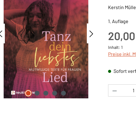
Kerstin Mülle
1. Auflage
Regulärer Pre
20,00
Inhalt:
1
Preise inkl. 
Sofort verf
Produkt 