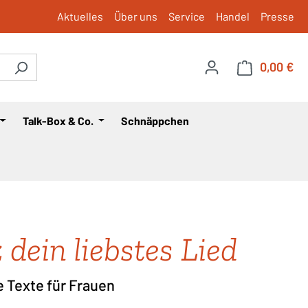
Aktuelles
Über uns
Service
Handel
Presse
0,00 €
War
Talk-Box & Co.
Schnäppchen
 dein liebstes Lied
e Texte für Frauen