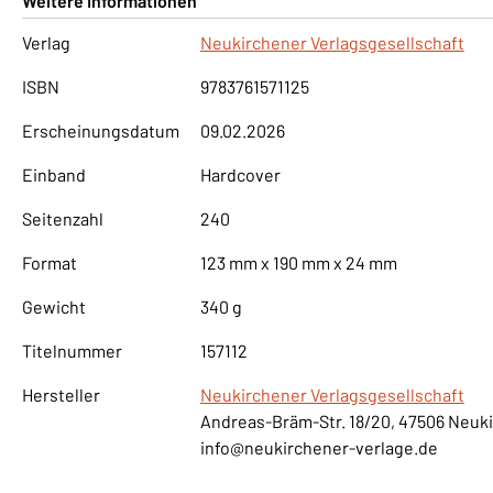
Weitere Informationen
Verlag
Neukirchener Verlagsgesellschaft
ISBN
9783761571125
Erscheinungsdatum
09.02.2026
Einband
Hardcover
Seitenzahl
240
Format
123 mm x 190 mm x 24 mm
Gewicht
340 g
Titelnummer
157112
Hersteller
Neukirchener Verlagsgesellschaft
Andreas-Bräm-Str. 18/20, 47506 Neuk
info@neukirchener-verlage.de