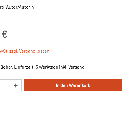
rs (Autor/Autorin)
is:
 €
MwSt. zzgl. Versandkosten
ügbar, Lieferzeit: 5 Werktage inkl. Versand
Anzahl: Gib den gewünschten Wert ein oder 
In den Warenkorb