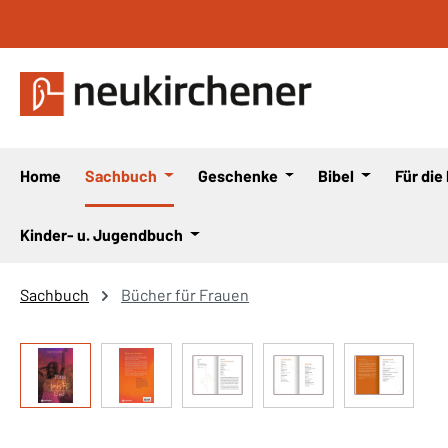
 Hauptinhalt springen
Zur Suche springen
Zur Hauptnavigation springen
Home
Sachbuch
Geschenke
Bibel
Für die
Kinder- u. Jugendbuch
Sachbuch
Bücher für Frauen
Bildergalerie überspringen