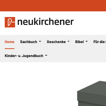
 Hauptinhalt springen
Zur Suche springen
Zur Hauptnavigation springen
Home
Sachbuch
Geschenke
Bibel
Für die
Kinder- u. Jugendbuch
Bildergalerie überspringen