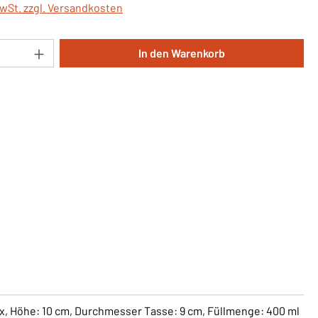
MwSt. zzgl. Versandkosten
Anzahl: Gib den gewünschten Wert ein oder 
In den Warenkorb
x, Höhe: 10 cm, Durchmesser Tasse: 9 cm, Füllmenge: 400 ml