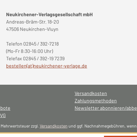
Neukirchener-Verlagsgesellschaft mbH
Andreas-Bräm-Str. 18-20
47506 Neukirchen-Vluyn
Telefon 02845 / 392-7218
(Mo-Fr 8:30-16:00 Uhr)
Telefax 02845 / 392-19 7239
bestellen(at)neukirchener-verlage.de
Versandkosten
Zahlungsmethoden
ebote
Newsletter abonnieren/abbe
NVG
l. Mehrwertsteuer zzgl.
Versandkosten
und ggf. Nachnahmegebühren, wenn 