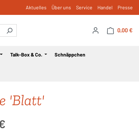
Aktuelles
Über uns
Service
Handel
Presse
0,00 €
War
Talk-Box & Co.
Schnäppchen
 'Blatt'
is:
 €