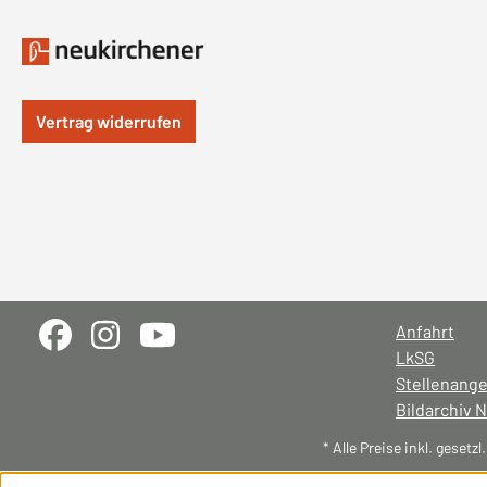
Vertrag widerrufen
Anfahrt
LkSG
Stellenang
Bildarchiv 
* Alle Preise inkl. gesetz