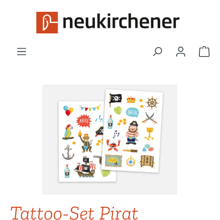
Zum Hauptinhalt springen
War
Bildergalerie überspringen
Tattoo-Set Pirat