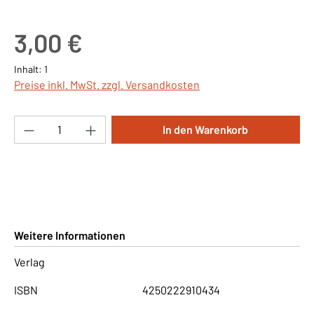
Regulärer Preis:
3,00 €
Inhalt:
1
Preise inkl. MwSt. zzgl. Versandkosten
Produkt Anzahl: Gib den gewünschten Wert ei
In den Warenkorb
Weitere Informationen
Verlag
ISBN
4250222910434