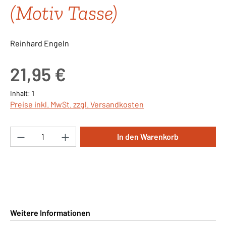
(Motiv Tasse)
Reinhard Engeln
Regulärer Preis:
21,95 €
Inhalt:
1
Preise inkl. MwSt. zzgl. Versandkosten
Produkt Anzahl: Gib den gewünschten Wert ei
In den Warenkorb
Weitere Informationen