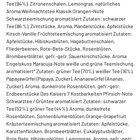
Tee (94%), Zitronenschalen, Lemongras, natürliches
Aroma Weihnachtstee Klassik Orangen-Note
Schwarzteemischung aromatisiert Zutaten: schwarzer
Tee (86 %), Zimtstücke, Aroma, Mandelstücke, Apfelstücke
Kirsch-Vanille Früchteteemischung aromatisiert Zutaten:
Apfelstücke, Hibiskusblüten, Hagebuttenschalen,
Fliederbeeren, Rote-Bete-Stücke, Rosenblüten,
Brombeerblätter, gefr.-getr. Sauerkirschstücke, Aroma
Engelskuss Maracuja-Note weiße und grüne Teemischung
aromatisiert* Zutaten: grüner Tee (70%), weißer Tee (16%),
Papayawürfel (Papaya, Zucker), Ananaswürfel (Ananas,
Zucker), Aroma, dunkelrote Rosenblüten, gefr.-getr.
Erdbeerstücke Des Kaisers 7 Kostbarkeiten Pfirsich-Note
Schwarztee / Grüntee aromatisiert Zutaten: schwarzer
Tee (52%), grüner Tee (44%), Aroma, dunkelrote
Rosenblüten, Sonnenblumenblüten Orange-Grapefruit
Kräuterteemischung aromatisiert Zutaten: Apfelstücke,
Karottenflocken, Brombeerblätter, Eukalyptusblätter,
Rote Bete, Hibiskusblüten, Lemongras, Aroma, gefr.-getr.