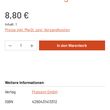
Regulärer Preis:
8,80 €
Inhalt:
1
Preise inkl. MwSt. zzgl. Versandkosten
Produkt Anzahl: Gib den gewünschten Wert ei
In den Warenkorb
Weitere Informationen
Verlag
Praisent GmbH
ISBN
4260431413312