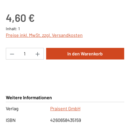
Regulärer Preis:
4,60 €
Inhalt:
1
Preise inkl. MwSt. zzgl. Versandkosten
Produkt Anzahl: Gib den gewünschten Wert ei
In den Warenkorb
Weitere Informationen
Verlag
Praisent GmbH
ISBN
4260658435159