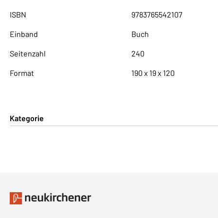
ISBN
9783765542107
Einband
Buch
Seitenzahl
240
Format
190 x 19 x 120
Kategorie