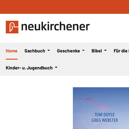
 Hauptinhalt springen
Zur Suche springen
Zur Hauptnavigation springen
Home
Sachbuch
Geschenke
Bibel
Für die
Kinder- u. Jugendbuch
Bildergalerie überspringen