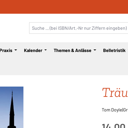
 Praxis
Kalender
Themen & Anlässe
Belletristik
Träu
Tom Doyle|G
Regulärer Pre
14,00