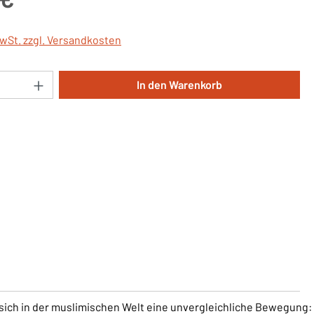
MwSt. zzgl. Versandkosten
Anzahl: Gib den gewünschten Wert ein oder 
In den Warenkorb
 sich in der muslimischen Welt eine unvergleichliche Bewegung: