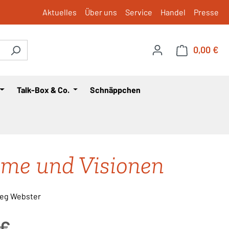
Aktuelles
Über uns
Service
Handel
Presse
0,00 €
War
Talk-Box & Co.
Schnäppchen
me und Visionen
reg Webster
is:
 €