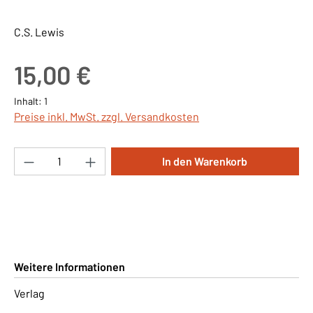
C.S. Lewis
Regulärer Preis:
15,00 €
Inhalt:
1
Preise inkl. MwSt. zzgl. Versandkosten
Produkt Anzahl: Gib den gewünschten Wert ei
In den Warenkorb
Weitere Informationen
Verlag