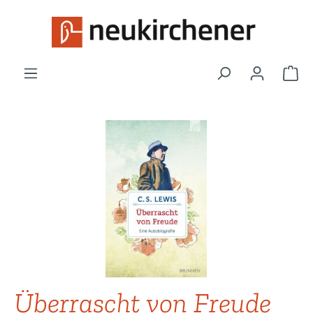
Zum Hauptinhalt springen
War
Bildergalerie überspringen
Überrascht von Freude