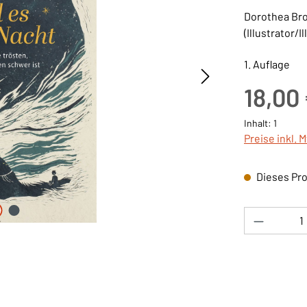
Dorothea Bro
(Illustrator/I
1. Auflage
Regulärer Pre
18,00
Inhalt:
1
Preise inkl. 
Dieses Pro
Produkt 