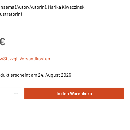
nsema (Autor/Autorin), Marika Kiwaczinski
llustratorin)
is:
 €
MwSt. zzgl. Versandkosten
dukt erscheint am 24. August 2026
Anzahl: Gib den gewünschten Wert ein oder 
In den Warenkorb