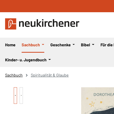
 Hauptinhalt springen
Zur Suche springen
Zur Hauptnavigation springen
Home
Sachbuch
Geschenke
Bibel
Für die
Kinder- u. Jugendbuch
Sachbuch
Spiritualität & Glaube
Bildergalerie überspringen