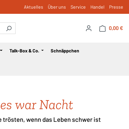
Aktuelles
Über uns
Service
Handel
Presse
0,00 €
War
Talk-Box & Co.
Schnäppchen
es war Nacht
e trösten, wenn das Leben schwer ist