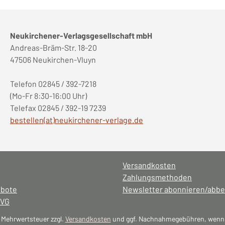
Neukirchener-Verlagsgesellschaft mbH
Andreas-Bräm-Str. 18-20
47506 Neukirchen-Vluyn
Telefon 02845 / 392-7218
(Mo-Fr 8:30-16:00 Uhr)
Telefax 02845 / 392-19 7239
bestellen(at)neukirchener-verlage.de
Versandkosten
Zahlungsmethoden
ebote
Newsletter abonnieren/abbe
NVG
l. Mehrwertsteuer zzgl.
Versandkosten
und ggf. Nachnahmegebühren, wenn 