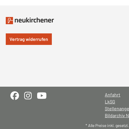
Vertrag widerrufen
Anfahrt
LkSG
Stellenang
Bildarchiv 
* Alle Preise inkl. gesetz