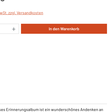
MwSt. zzgl. Versandkosten
Anzahl: Gib den gewünschten Wert ein oder 
In den Warenkorb
eses Erinnerungsalbum ist ein wunderschönes Andenken an