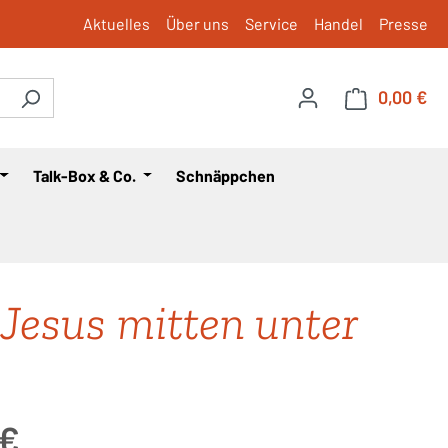
Aktuelles
Über uns
Service
Handel
Presse
0,00 €
War
Talk-Box & Co.
Schnäppchen
Jesus mitten unter
is:
 €