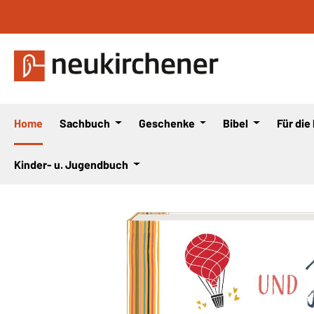
 Hauptinhalt springen
Zur Suche springen
Zur Hauptnavigation springen
Home
Sachbuch
Geschenke
Bibel
Für die
Kinder- u. Jugendbuch
Bildergalerie überspringen