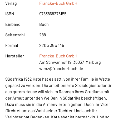
Verlag
Francke-Buch GmbH
ISBN
9783868275155
Einband
Buch
Seitenzahl
288
Format
220 x 35 x 145
Hersteller
Francke-Buch GmbH
Am Schwanhof 19, 35037 Marburg
wenz@francke-buch.de
Südafrika 1932 Kate hat es satt, von ihrer Familie in Watte
gepackt zu werden. Die ambitionierte Soziologiestudentin
aus gutem Hause will sich im Rahmen ihres Studiums mit
der Armut unter den Weißen in Südafrika beschäftigen.
Dazu muss sie in die Armenvierteln gehen. Doch ihr Vater
fürchtet um das Wohl seiner Tochter. Und auch ihr
Verlobter hat Bedenken. Kate aber ist hartnäckig. Und so