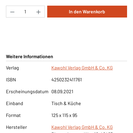
Produkt Anzahl: Gib den gewünschten Wert ei
In den Warenkorb
Weitere Informationen
Verlag
Kawohl Verlag GmbH & Co. KG
ISBN
4250232411761
Erscheinungsdatum
08.09.2021
Einband
Tisch & Küche
Format
125 x 115 x 95
Hersteller
Kawohl Verlag GmbH & Co. KG