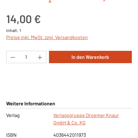
Regulärer Preis:
14,00 €
Inhalt:
1
Preise inkl. MwSt. zzgl. Versandkosten
Produkt Anzahl: Gib den gewünschten Wert ei
In den Warenkorb
Weitere Informationen
Verlag
Verlagsgruppe Droemer Knaur
GmbH & Co. KG
ISBN
4036442011973