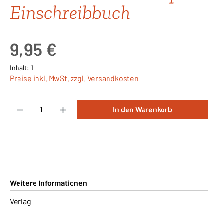
Einschreibbuch
Regulärer Preis:
9,95 €
Inhalt:
1
Preise inkl. MwSt. zzgl. Versandkosten
Produkt Anzahl: Gib den gewünschten Wert ei
In den Warenkorb
Weitere Informationen
Verlag