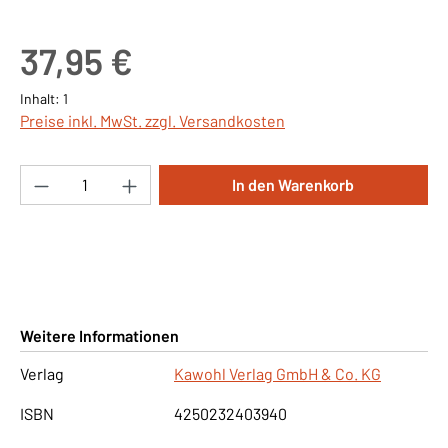
Regulärer Preis:
37,95 €
Inhalt:
1
Preise inkl. MwSt. zzgl. Versandkosten
Produkt Anzahl: Gib den gewünschten Wert ei
In den Warenkorb
Weitere Informationen
Verlag
Kawohl Verlag GmbH & Co. KG
ISBN
4250232403940