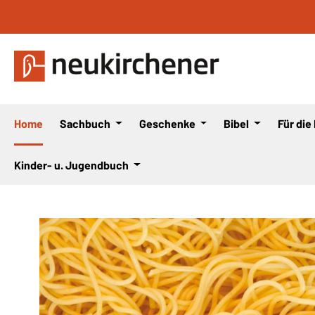
 Hauptinhalt springen
Zur Suche springen
Zur Hauptnavigation springen
Home
Sachbuch
Geschenke
Bibel
Für die
Kinder- u. Jugendbuch
Bildergalerie überspringen