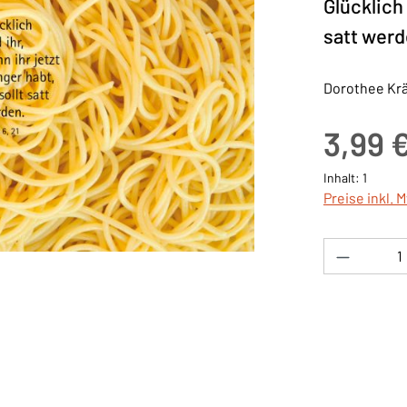
Glücklich 
satt werd
Dorothee Kräm
Regulärer Pre
3,99 
Inhalt:
1
Preise inkl. 
Produkt 