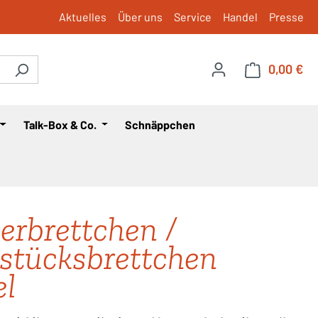
Aktuelles
Über uns
Service
Handel
Presse
0,00 €
War
Talk-Box & Co.
Schnäppchen
erbrettchen /
stücksbrettchen
l