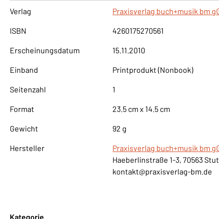
Verlag
Praxisverlag buch+musik bm 
ISBN
4260175270561
Erscheinungsdatum
15.11.2010
Einband
Printprodukt (Nonbook)
Seitenzahl
1
Format
23.5 cm x 14.5 cm
Gewicht
92 g
Hersteller
Praxisverlag buch+musik bm 
Haeberlinstraße 1-3, 70563 Stu
kontakt@praxisverlag-bm.de
Kategorie