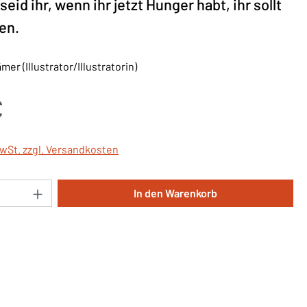
seid ihr, wenn ihr jetzt Hunger habt, ihr sollt
en.
er (Illustrator/Illustratorin)
is:
€
MwSt. zzgl. Versandkosten
Anzahl: Gib den gewünschten Wert ein oder 
In den Warenkorb