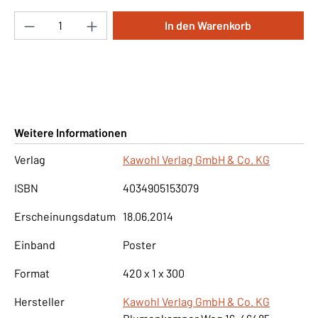
Produkt Anzahl: Gib den gewünschten Wert ei
In den Warenkorb
Weitere Informationen
Verlag
Kawohl Verlag GmbH & Co. KG
ISBN
4034905153079
Erscheinungsdatum
18.06.2014
Einband
Poster
Format
420 x 1 x 300
Hersteller
Kawohl Verlag GmbH & Co. KG