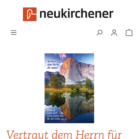
Zum Hauptinhalt springen
War
Bildergalerie überspringen
Vertraut dem Herrn für