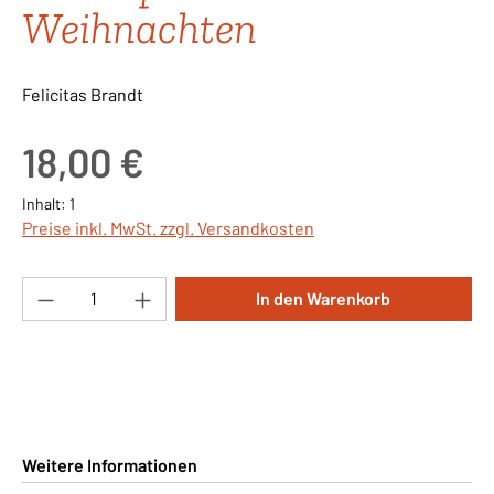
Weihnachten
Felicitas Brandt
Regulärer Preis:
18,00 €
Inhalt:
1
Preise inkl. MwSt. zzgl. Versandkosten
Produkt Anzahl: Gib den gewünschten Wert ei
In den Warenkorb
Weitere Informationen