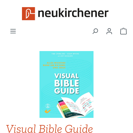
Zum Hauptinhalt springen
War
Bildergalerie überspringen
Visual Bible Guide