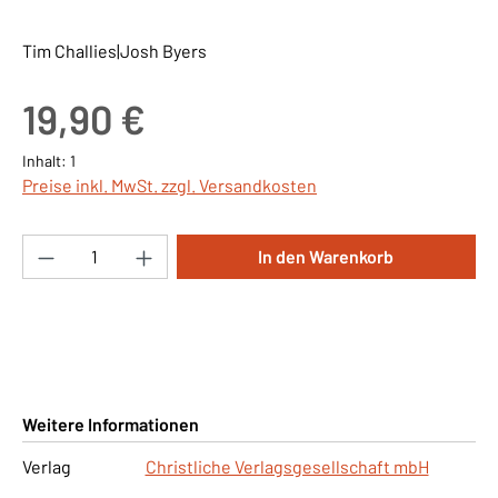
Tim Challies|Josh Byers
Regulärer Preis:
19,90 €
Inhalt:
1
Preise inkl. MwSt. zzgl. Versandkosten
Produkt Anzahl: Gib den gewünschten Wert ei
In den Warenkorb
Weitere Informationen
Verlag
Christliche Verlagsgesellschaft mbH