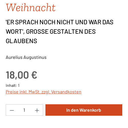
Weihnacht
'ER SPRACH NOCH NICHT UND WAR DAS
WORT', GROSSE GESTALTEN DES
GLAUBENS
Aurelius Augustinus
Regulärer Preis:
18,00 €
Inhalt:
1
Preise inkl. MwSt. zzgl. Versandkosten
Produkt Anzahl: Gib den gewünschten Wert ei
In den Warenkorb