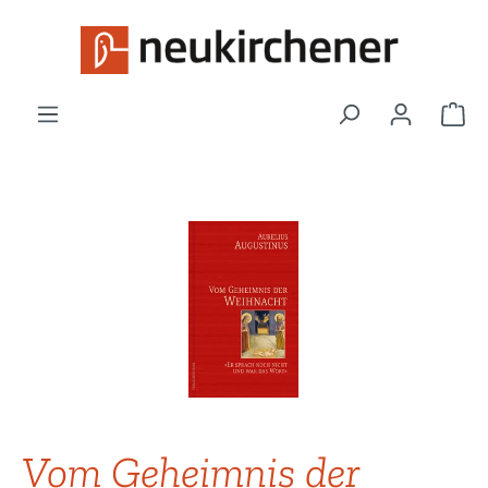
Zum Hauptinhalt springen
War
Bildergalerie überspringen
Vom Geheimnis der