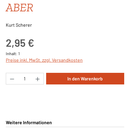
ABER
Kurt Scherer
Regulärer Preis:
2,95 €
Inhalt:
1
Preise inkl. MwSt. zzgl. Versandkosten
Produkt Anzahl: Gib den gewünschten Wert ei
In den Warenkorb
Weitere Informationen