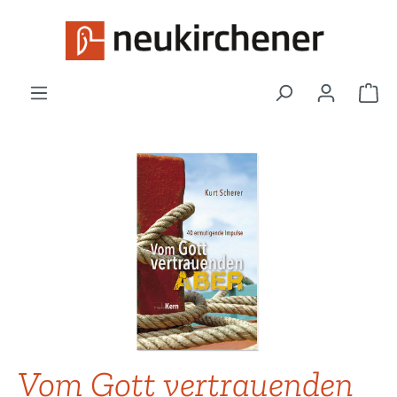
Zum Hauptinhalt springen
War
Bildergalerie überspringen
Vom Gott vertrauenden