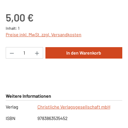
Regulärer Preis:
5,00 €
Inhalt:
1
Preise inkl. MwSt. zzgl. Versandkosten
Produkt Anzahl: Gib den gewünschten Wert ei
In den Warenkorb
Weitere Informationen
Verlag
Christliche Verlagsgesellschaft mbH
ISBN
9783863535452