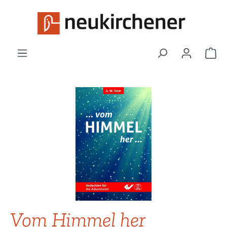
Zum Hauptinhalt springen
War
Bildergalerie überspringen
Vom Himmel her