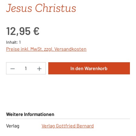
Jesus Christus
Regulärer Preis:
12,95 €
Inhalt:
1
Preise inkl. MwSt. zzgl. Versandkosten
Produkt Anzahl: Gib den gewünschten Wert ei
In den Warenkorb
Weitere Informationen
Verlag
Verlag Gottfried Bernard