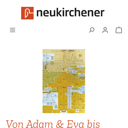
Zum Hauptinhalt springen
War
Bildergalerie überspringen
Von Adam & Eva bis