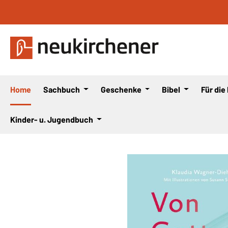
 Hauptinhalt springen
Zur Suche springen
Zur Hauptnavigation springen
Home
Sachbuch
Geschenke
Bibel
Für die
Kinder- u. Jugendbuch
Bildergalerie überspringen