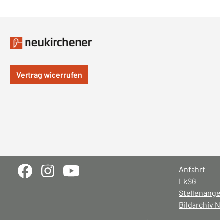
Vertrag widerrufen
Anfahrt
LkSG
Stellenang
Bildarchiv 