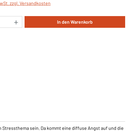
MwSt. zzgl. Versandkosten
Anzahl: Gib den gewünschten Wert ein oder 
In den Warenkorb
n Stressthema sein. Da kommt eine diffuse Angst auf und die