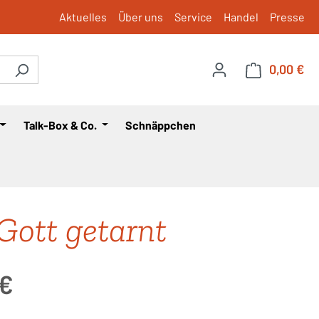
Aktuelles
Über uns
Service
Handel
Presse
0,00 €
War
Talk-Box & Co.
Schnäppchen
Gott getarnt
is:
 €