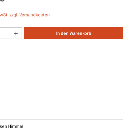
MwSt. zzgl. Versandkosten
Anzahl: Gib den gewünschten Wert ein oder 
In den Warenkorb
lken Himmel