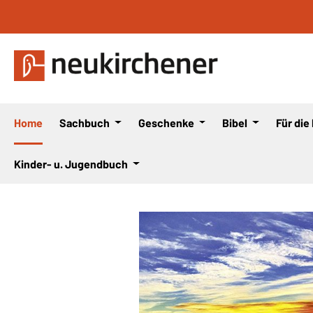
 Hauptinhalt springen
Zur Suche springen
Zur Hauptnavigation springen
Home
Sachbuch
Geschenke
Bibel
Für die
Kinder- u. Jugendbuch
Bildergalerie überspringen