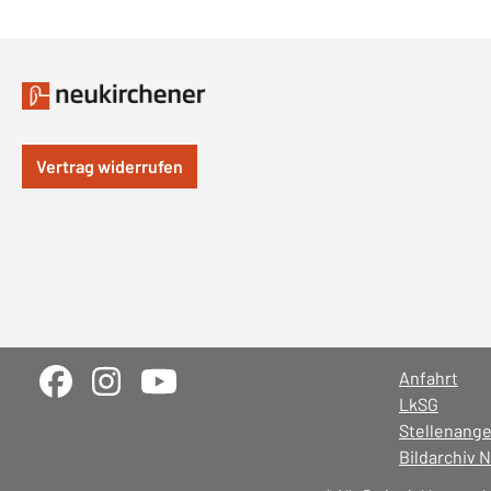
Vertrag widerrufen
Anfahrt
LkSG
Stellenang
Bildarchiv 