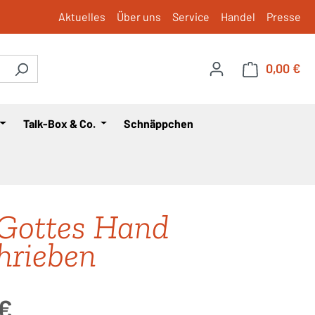
Aktuelles
Über uns
Service
Handel
Presse
0,00 €
War
Talk-Box & Co.
Schnäppchen
Gottes Hand
hrieben
is:
 €