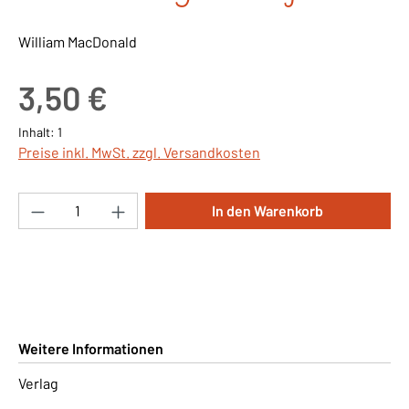
William MacDonald
Regulärer Preis:
3,50 €
Inhalt:
1
Preise inkl. MwSt. zzgl. Versandkosten
Produkt Anzahl: Gib den gewünschten Wert ei
In den Warenkorb
Weitere Informationen
Verlag