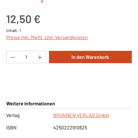
Regulärer Preis:
12,50 €
Inhalt:
1
Preise inkl. MwSt. zzgl. Versandkosten
Produkt Anzahl: Gib den gewünschten Wert ei
In den Warenkorb
Weitere Informationen
Verlag
BRUNNEN VERLAG GmbH
ISBN
4250222910625