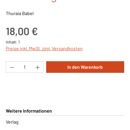
Thuraia Babel
Regulärer Preis:
18,00 €
Inhalt:
1
Preise inkl. MwSt. zzgl. Versandkosten
Produkt Anzahl: Gib den gewünschten Wert ei
In den Warenkorb
Weitere Informationen
Verlag