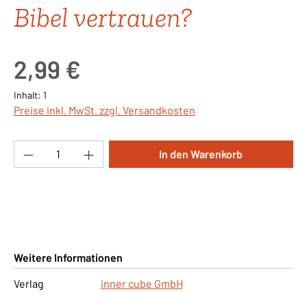
Bibel vertrauen?
Regulärer Preis:
2,99 €
Inhalt:
1
Preise inkl. MwSt. zzgl. Versandkosten
Produkt Anzahl: Gib den gewünschten Wert ei
In den Warenkorb
Weitere Informationen
Verlag
inner cube GmbH