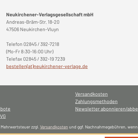
Neukirchener-Verlagsgesellschaft mbH
Andreas-Bräm-Str. 18-20
47506 Neukirchen-Vluyn
Telefon 02845 / 392-7218
(Mo-Fr 8:30-16:00 Uhr)
Telefax 02845 / 392-19 7239
bestellen(at)neukirchener-verlage.de
Versandkosten
Zahlungsmethoden
ebote
Newsletter abonnieren/abbe
NVG
l. Mehrwertsteuer zzgl.
Versandkosten
und ggf. Nachnahmegebühren, wenn 