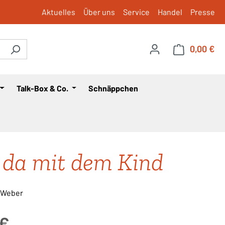
Aktuelles
Über uns
Service
Handel
Presse
0,00 €
War
Talk-Box & Co.
Schnäppchen
da mit dem Kind
 Weber
is:
 €