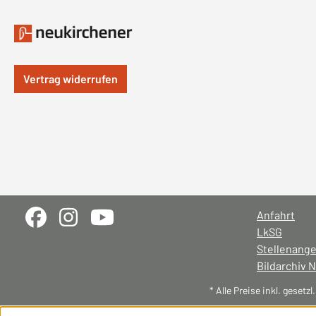
Vertrag widerrufen
Anfahrt
LkSG
Stellenang
Bildarchiv 
* Alle Preise inkl. gesetz