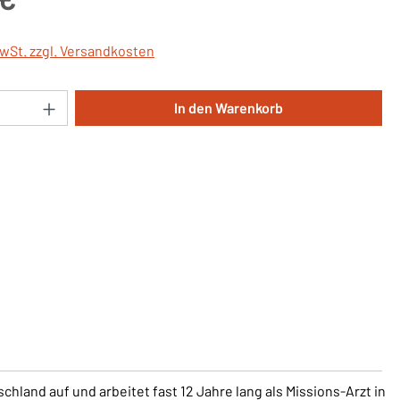
MwSt. zzgl. Versandkosten
Anzahl: Gib den gewünschten Wert ein oder 
In den Warenkorb
schland auf und arbeitet fast 12 Jahre lang als Missions-Arzt in