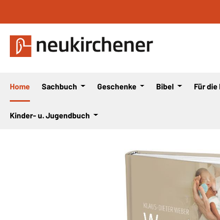
 Hauptinhalt springen
Zur Suche springen
Zur Hauptnavigation springen
Home
Sachbuch
Geschenke
Bibel
Für die
Kinder- u. Jugendbuch
Bildergalerie überspringen