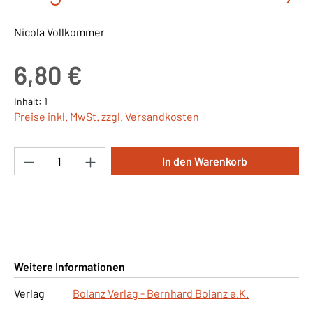
Nicola Vollkommer
Regulärer Preis:
6,80 €
Inhalt:
1
Preise inkl. MwSt. zzgl. Versandkosten
Produkt Anzahl: Gib den gewünschten Wert ei
In den Warenkorb
Weitere Informationen
Verlag
Bolanz Verlag - Bernhard Bolanz e.K.