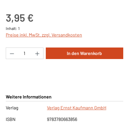
Regulärer Preis:
3,95 €
Inhalt:
1
Preise inkl. MwSt. zzgl. Versandkosten
Produkt Anzahl: Gib den gewünschten Wert ei
In den Warenkorb
Weitere Informationen
Verlag
Verlag Ernst Kaufmann GmbH
ISBN
9783780663856