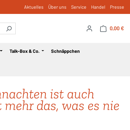
Aktuelles
Über uns
Service
Handel
Presse
0,00 €
War
Talk-Box & Co.
Schnäppchen
nachten ist auch
t mehr das, was es nie