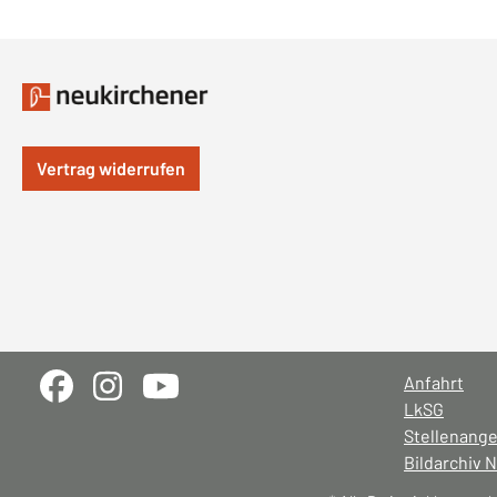
Vertrag widerrufen
Anfahrt
LkSG
Stellenang
Bildarchiv 