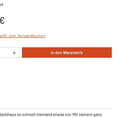
us
is:
 €
MwSt. zzgl. Versandkosten
Anzahl: Gib den gewünschten Wert ein oder 
In den Warenkorb
ackhaus so schnell niemand etwas vor. Mit seinem ganz