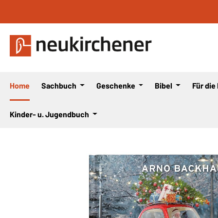
 Hauptinhalt springen
Zur Suche springen
Zur Hauptnavigation springen
Home
Sachbuch
Geschenke
Bibel
Für die
Kinder- u. Jugendbuch
Bildergalerie überspringen