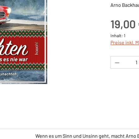
Arno Backha
Regulärer Pre
19,00
Inhalt:
1
Preise inkl. 
Produkt 
Wenn es um Sinn und Unsinn geht, macht Arno B