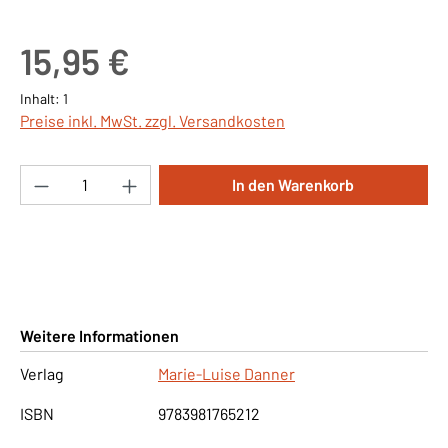
Regulärer Preis:
15,95 €
Inhalt:
1
Preise inkl. MwSt. zzgl. Versandkosten
Produkt Anzahl: Gib den gewünschten Wert ei
In den Warenkorb
Weitere Informationen
Verlag
Marie-Luise Danner
ISBN
9783981765212