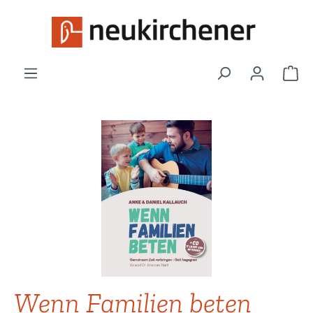
Zum Hauptinhalt springen
War
Bildergalerie überspringen
Wenn Familien beten