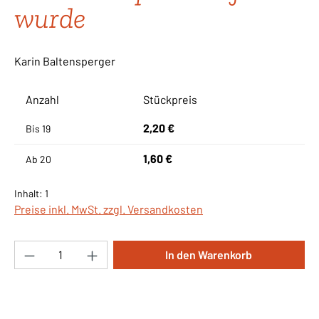
wurde
Karin Baltensperger
Anzahl
Stückpreis
2,20 €
Bis
19
1,60 €
Ab
20
Inhalt:
1
Preise inkl. MwSt. zzgl. Versandkosten
Produkt Anzahl: Gib den gewünschten Wert ei
In den Warenkorb