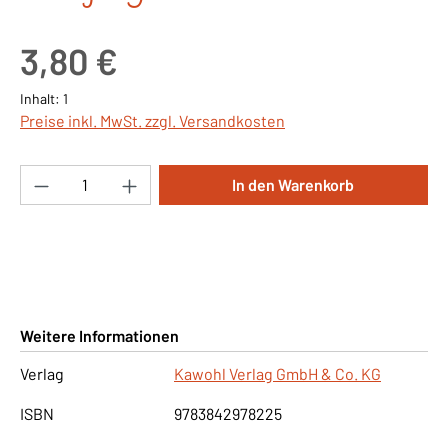
Regulärer Preis:
3,80 €
Inhalt:
1
Preise inkl. MwSt. zzgl. Versandkosten
Produkt Anzahl: Gib den gewünschten Wert ei
In den Warenkorb
Weitere Informationen
Verlag
Kawohl Verlag GmbH & Co. KG
ISBN
9783842978225