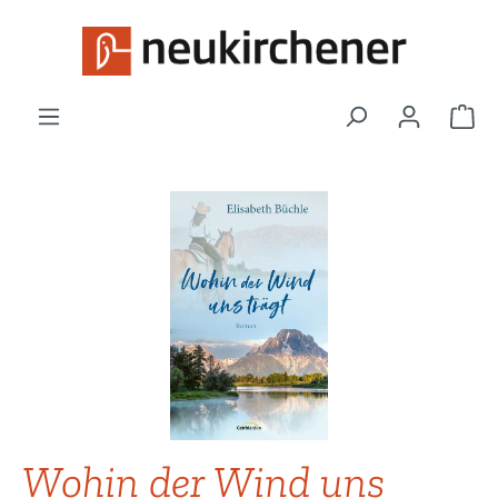
Zum Hauptinhalt springen
War
Bildergalerie überspringen
Wohin der Wind uns