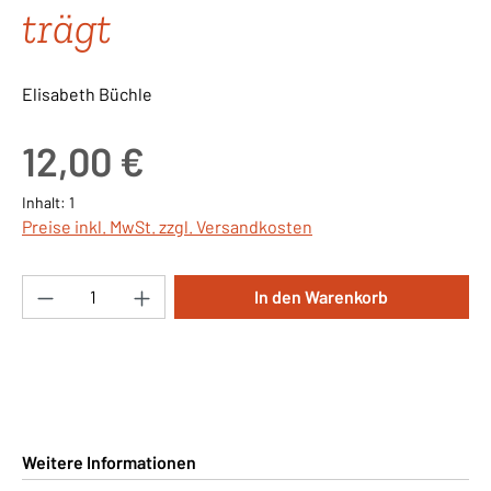
trägt
Elisabeth Büchle
Regulärer Preis:
12,00 €
Inhalt:
1
Preise inkl. MwSt. zzgl. Versandkosten
Produkt Anzahl: Gib den gewünschten Wert ei
In den Warenkorb
Weitere Informationen