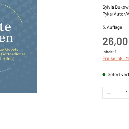
Sylvia Bukow
Pyka (Autor/
3. Auflage
Regulärer Pre
26,00
Inhalt:
1
Preise inkl. 
Sofort verf
Produkt 