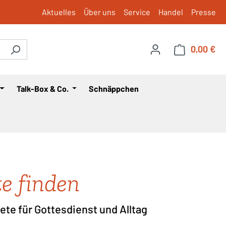
Aktuelles
Über uns
Service
Handel
Presse
0,00 €
War
Talk-Box & Co.
Schnäppchen
e finden
te für Gottesdienst und Alltag