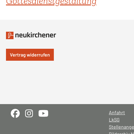
Gottesdienstgestaltung
Vertrag widerrufen
Anfahrt
LkSG
Stellenang
Bildarchiv 