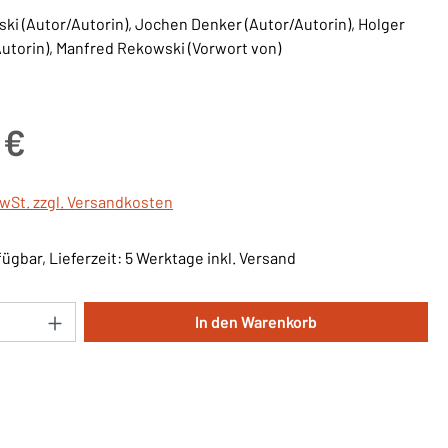
ski (Autor/Autorin), Jochen Denker (Autor/Autorin), Holger
Autorin), Manfred Rekowski (Vorwort von)
is:
 €
MwSt. zzgl. Versandkosten
ügbar, Lieferzeit: 5 Werktage inkl. Versand
Anzahl: Gib den gewünschten Wert ein oder 
In den Warenkorb