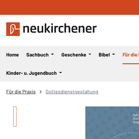
 Hauptinhalt springen
Zur Suche springen
Zur Hauptnavigation springen
Home
Sachbuch
Geschenke
Bibel
Für die
Kinder- u. Jugendbuch
Für die Praxis
Gottesdienstgestaltung
Bildergalerie überspringen