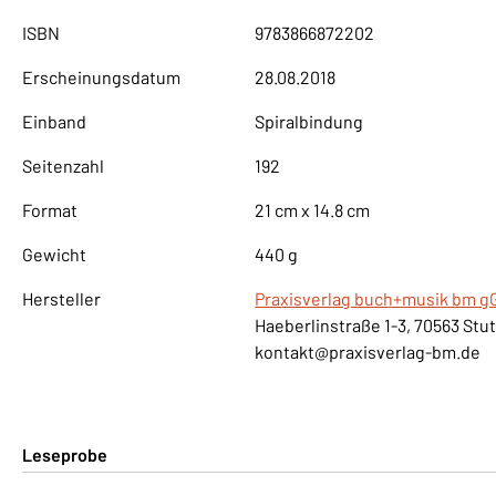
ISBN
9783866872202
Erscheinungsdatum
28.08.2018
Einband
Spiralbindung
Seitenzahl
192
Format
21 cm x 14.8 cm
Gewicht
440 g
Hersteller
Praxisverlag buch+musik bm 
Haeberlinstraße 1-3, 70563 Stu
kontakt@praxisverlag-bm.de
Leseprobe