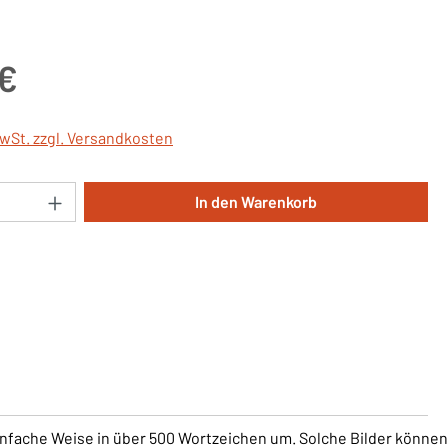
is:
 €
MwSt. zzgl. Versandkosten
Anzahl: Gib den gewünschten Wert ein oder 
In den Warenkorb
einfache Weise in über 500 Wortzeichen um. Solche Bilder können