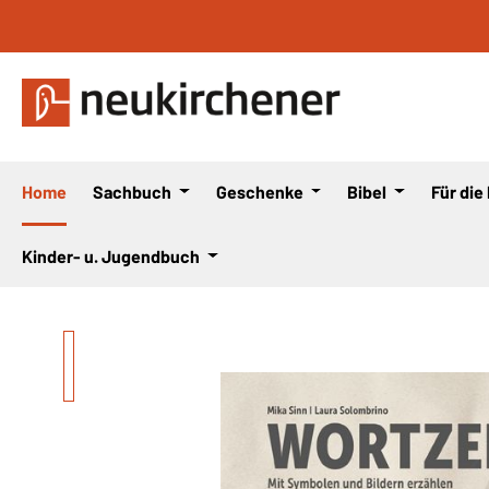
 Hauptinhalt springen
Zur Suche springen
Zur Hauptnavigation springen
Home
Sachbuch
Geschenke
Bibel
Für die
Kinder- u. Jugendbuch
Bildergalerie überspringen