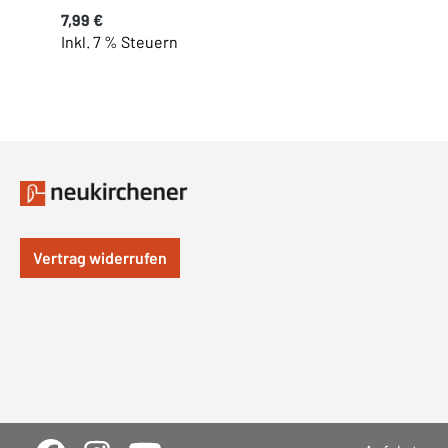
Regulärer Preis:
7,99 €
Inkl. 7 % Steuern
Vertrag widerrufen