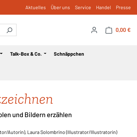
Aktuelles
Über uns
Service
Handel
Presse
0,00 €
War
Talk-Box & Co.
Schnäppchen
zeichnen
len und Bildern erzählen
tor/Autorin), Laura Solombrino (Illustrator/Illustratorin)