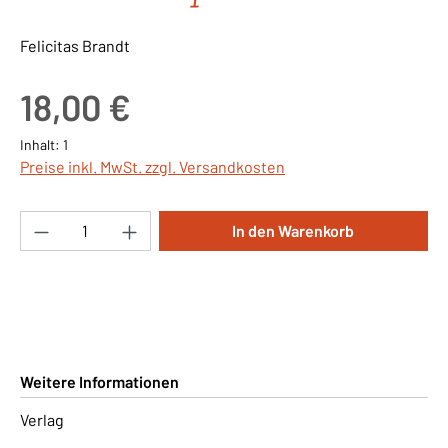
Felicitas Brandt
Regulärer Preis:
18,00 €
Inhalt:
1
Preise inkl. MwSt. zzgl. Versandkosten
Produkt Anzahl: Gib den gewünschten Wert ei
In den Warenkorb
Weitere Informationen
Verlag