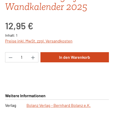
Wandkalender 2025
Regulärer Preis:
12,95 €
Inhalt:
1
Preise inkl. MwSt. zzgl. Versandkosten
Produkt Anzahl: Gib den gewünschten Wert ei
In den Warenkorb
Weitere Informationen
Verlag
Bolanz Verlag - Bernhard Bolanz e.K.