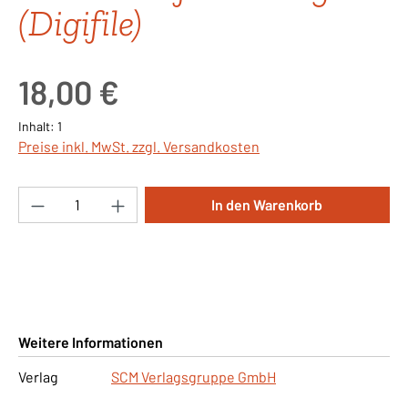
(Digifile)
Regulärer Preis:
18,00 €
Inhalt:
1
Preise inkl. MwSt. zzgl. Versandkosten
Produkt Anzahl: Gib den gewünschten Wert ei
In den Warenkorb
Weitere Informationen
Verlag
SCM Verlagsgruppe GmbH