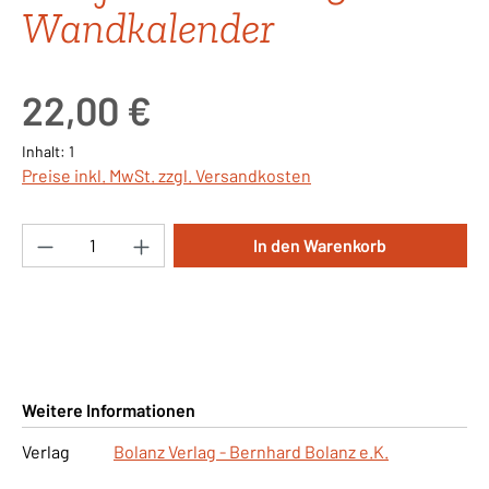
Wandkalender
Regulärer Preis:
22,00 €
Inhalt:
1
Preise inkl. MwSt. zzgl. Versandkosten
Produkt Anzahl: Gib den gewünschten Wert ei
In den Warenkorb
Weitere Informationen
Verlag
Bolanz Verlag - Bernhard Bolanz e.K.