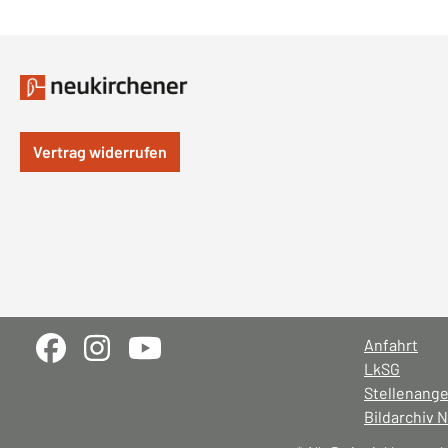
Vertrag widerrufen
Anfahrt
LkSG
Stellenang
Bildarchiv 