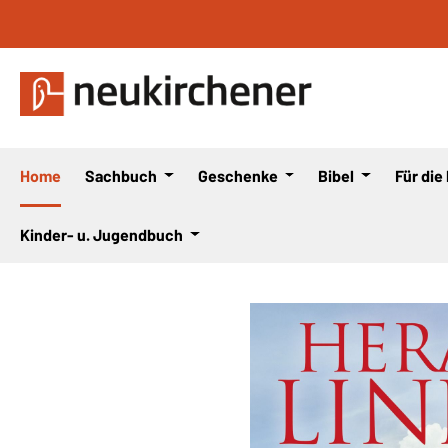
 Hauptinhalt springen
Zur Suche springen
Zur Hauptnavigation springen
Home
Sachbuch
Geschenke
Bibel
Für die
Kinder- u. Jugendbuch
Bildergalerie überspringen