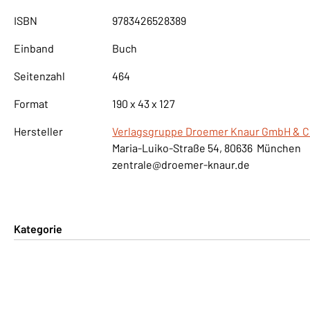
ISBN
9783426528389
Einband
Buch
Seitenzahl
464
Format
190 x 43 x 127
Hersteller
Verlagsgruppe Droemer Knaur GmbH & C
Maria-Luiko-Straße 54, 80636 München
zentrale@droemer-knaur.de
Kategorie