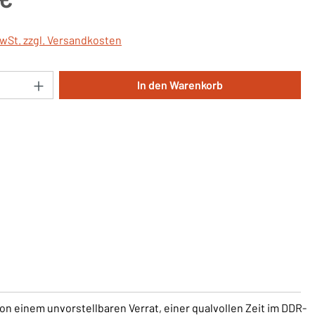
MwSt. zzgl. Versandkosten
Anzahl: Gib den gewünschten Wert ein oder 
In den Warenkorb
n einem unvorstellbaren Verrat, einer qualvollen Zeit im DDR-