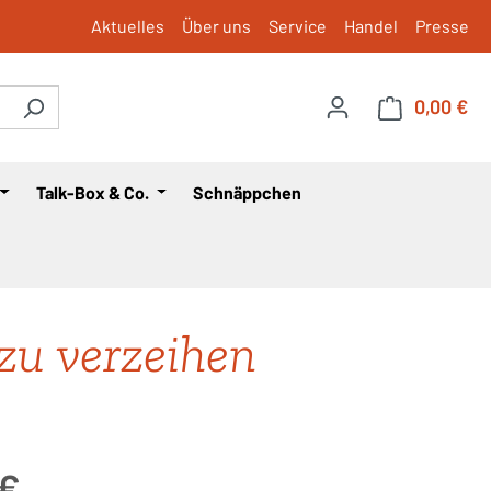
Aktuelles
Über uns
Service
Handel
Presse
0,00 €
War
Talk-Box & Co.
Schnäppchen
 zu verzeihen
is:
 €